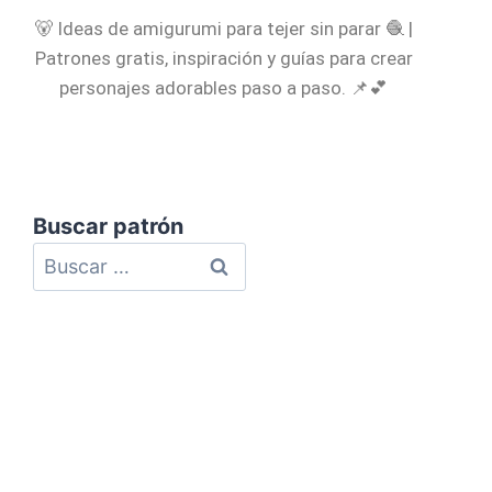
🐻 Ideas de amigurumi para tejer sin parar 🧶 |
Patrones gratis, inspiración y guías para crear
personajes adorables paso a paso. 📌💕
Buscar patrón
Política de Privacidad
Política de Cookies
Aviso Legal
Mapa del Sitio
Contacto