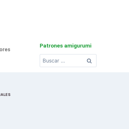
Patrones amigurumi
lores
MALES
o