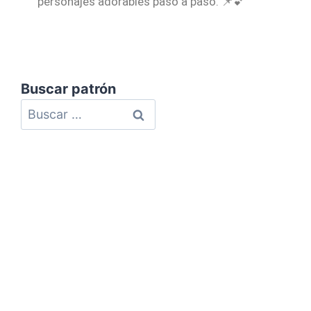
personajes adorables paso a paso. 📌💕
Buscar patrón
Política de Privacidad
Política de Cookies
Aviso Legal
Mapa del Sitio
Contacto