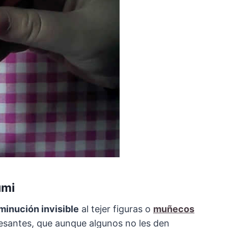
umi
minución invisible
al tejer figuras o
muñecos
esantes, que aunque algunos no les den