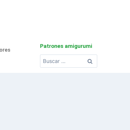
Patrones amigurumi
lores
i