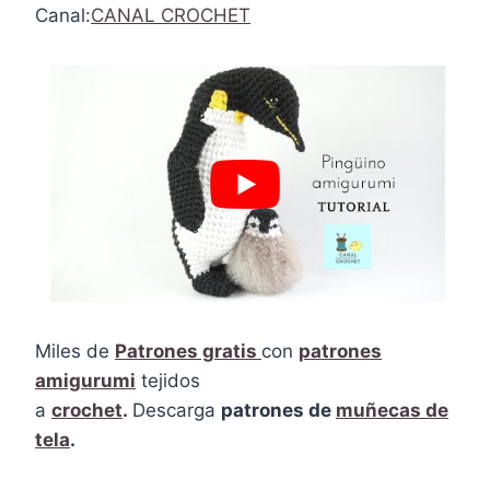
Canal:
CANAL CROCHET
Miles de
Patrones gratis
con
patrones
amigurumi
tejidos
a
crochet
.
Descarga
patrones de
muñecas de
tela
.