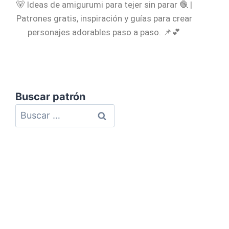
🐻 Ideas de amigurumi para tejer sin parar 🧶 |
Patrones gratis, inspiración y guías para crear
personajes adorables paso a paso. 📌💕
Buscar patrón
Política de Privacidad
Política de Cookies
Aviso Legal
Mapa del Sitio
Contacto