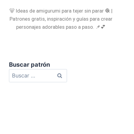
🐻 Ideas de amigurumi para tejer sin parar 🧶 |
Patrones gratis, inspiración y guías para crear
personajes adorables paso a paso. 📌💕
Buscar patrón
Política de Privacidad
Política de Cookies
Aviso Legal
Mapa del Sitio
Contacto